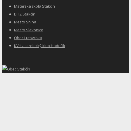
Materská škola Stakčín
DHZ Stakčín
Mesto Snina
Mesto Slavonice
Obec Lutowiska
KVH a strelecký klub Hodošík