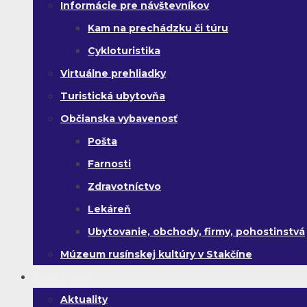
Informácie pre návštevníkov
Kam na prechádzku či túru
Cykloturistika
Virtuálne prehliadky
Turistická ubytovňa
Občianska vybavenosť
Pošta
Farnosti
Zdravotníctvo
Lekáreň
Ubytovanie, obchody, firmy, pohostinstvá
Múzeum rusínskej kultúry v Stakčíne
Život v obci
Aktuality