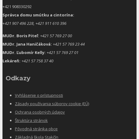
+421 908330292
Správca domu smútku a cintorína:
+
421 907 496 228, +421 911 610 396
MUDr. Boris Piteľ:
+421 57 769 27 00
MUDr. Jana Haničáková:
+421 57 769 23 44
MUDr. Ľubomír Kelly:
+421 57 769 27 01
Lekáreň:
+421 57 758 37 40
Odkazy
Vyhlásenie o prístupnosti
Zásady používania súborov cookie (EÚ)
Ochrana osobných údajov
Štruktúra stránok
Pôvodná stránka obce
Základná škola Stakčín