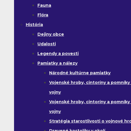
Fauna
Flóra
História
Dejiny obce
Udalosti
Legendy a povesti
Pamiatky a nálezy
Národné kultúrne pamiatky
Vojenské hroby, cintoríny a pomníky z
vojny
Vojenské hroby, cintoríny a pomníky z 
vojny
Stratégia starostlivosti o vojnové hr
Drevené kostolíky v okolí