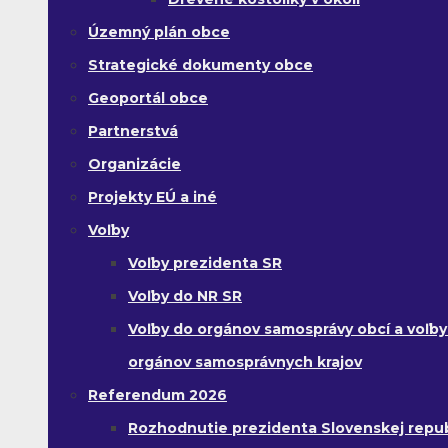
Územný plán obce
Strategické dokumenty obce
Geoportál obce
Partnerstvá
Organizácie
Projekty EÚ a iné
Voľby
Voľby prezidenta SR
Voľby do NR SR
Voľby do orgánov samosprávy obcí a voľby
orgánov samosprávnych krajov
Referendum 2026
Rozhodnutie prezidenta Slovenskej republ