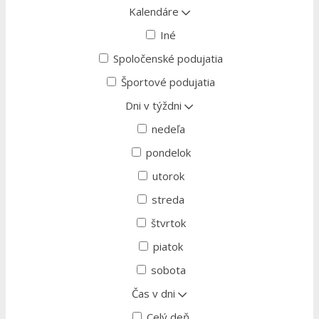
Kalendáre
Iné
Spoločenské podujatia
Športové podujatia
Dni v týždni
nedeľa
pondelok
utorok
streda
štvrtok
piatok
sobota
Čas v dni
Celý deň