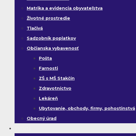
Matrika a evidencia obyvateľstva
Životné prostredie
Tlačivá
Sadzobník poplatkov
Občianska vybavenosť
Pošta
Farnosti
ZŠ s MŠ Stakčín
Zdravotníctvo
Lekáreň
Ubytovanie, obchody, firmy, pohostinstvá
Obecný úrad
Turista