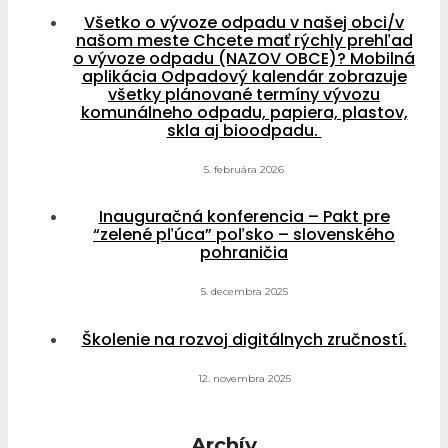
Všetko o vývoze odpadu v našej obci/v
našom meste Chcete mať rýchly prehľad
o vývoze odpadu (NAZOV OBCE)? Mobilná
aplikácia Odpadový kalendár zobrazuje
všetky plánované termíny vývozu
komunálneho odpadu, papiera, plastov,
skla aj bioodpadu.
5. februára 2026
Inauguračná konferencia – Pakt pre
“zelené pľúca” poľsko – slovenského
pohraničia
5. decembra 2025
Školenie na rozvoj digitálnych zručností.
12. novembra 2025
Archív