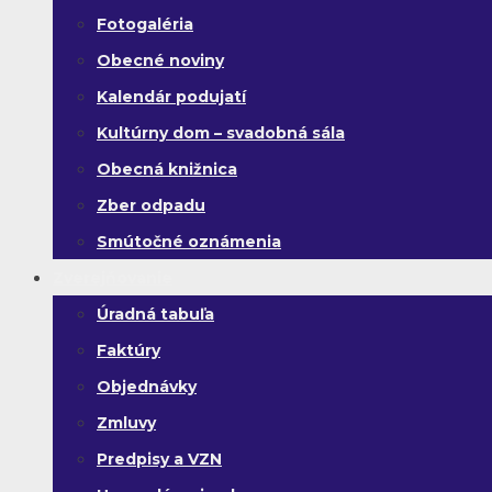
Fotogaléria
Obecné noviny
Kalendár podujatí
Kultúrny dom – svadobná sála
Obecná knižnica
Zber odpadu
Smútočné oznámenia
Zverejňovanie
Úradná tabuľa
Faktúry
Objednávky
Zmluvy
Predpisy a VZN