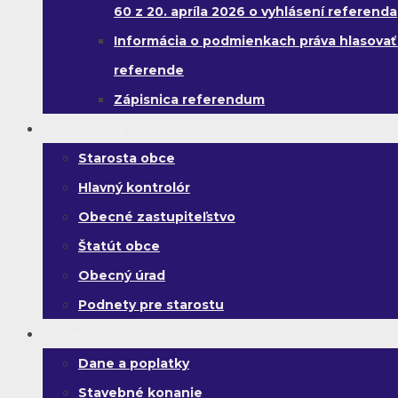
60 z 20. apríla 2026 o vyhlásení referenda
Informácia o podmienkach práva hlasovať
referende
Zápisnica referendum
Samospráva
Starosta obce
Hlavný kontrolór
Obecné zastupiteľstvo
Štatút obce
Obecný úrad
Podnety pre starostu
Občan
Dane a poplatky
Stavebné konanie