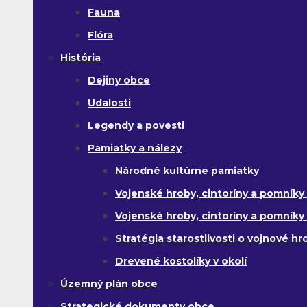
Fauna
Flóra
História
Dejiny obce
Udalosti
Legendy a povesti
Pamiatky a nálezy
Národné kultúrne pamiatky
Vojenské hroby, cintoríny a pomníky z
Vojenské hroby, cintoríny a pomníky z 
Stratégia starostlivosti o vojnové hr
Drevené kostolíky v okolí
Územný plán obce
Strategické dokumenty obce