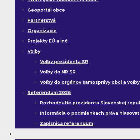
Geoportál obce
Partnerstvá
Organizácie
Projekty EÚ a iné
Voľby
Voľby prezidenta SR
Voľby do NR SR
Voľby do orgánov samosprávy obcí a voľb
Referendum 2026
Rozhodnutie prezidenta Slovenskej republi
Informácia o podmienkach práva hlasovať
Zápisnica referendum
Samospráva