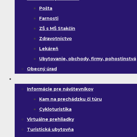
Pošta
Farnosti
ZŠ s MŠ Stakčín
Zdravotníctvo
Lekáreň
Ubytovanie, obchody, firmy, pohostinstvá
Obecný úrad
Turista
Informácie pre návštevníkov
Kam na prechádzku či túru
Cykloturistika
Virtuálne prehliadky
Turistická ubytovňa