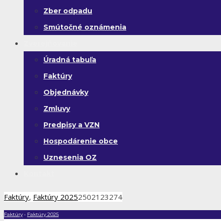
Zber odpadu
Smútočné oznámenia
Zverejňovanie
Úradná tabuľa
Faktúry
Objednávky
Zmluvy
Predpisy a VZN
Hospodárenie obce
Uznesenia OZ
Kontakt
Faktúry
,
Faktúry 2025
2502123274
Faktúry
•
Faktúry 2025