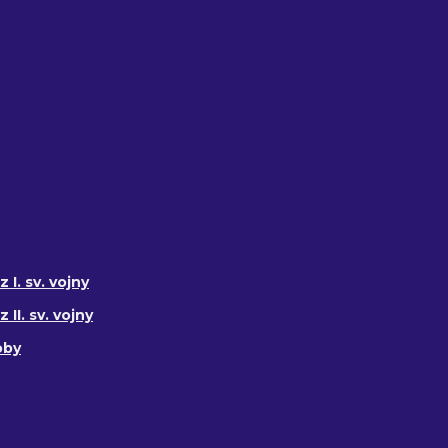
 I. sv. vojny
II. sv. vojny
oby