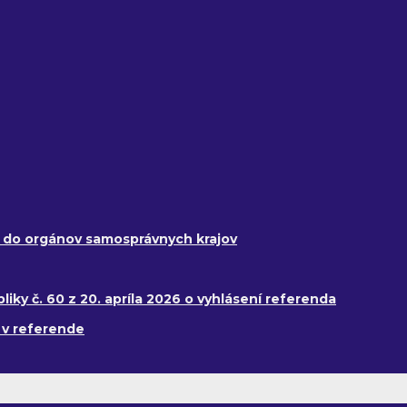
y do orgánov samosprávnych krajov
ky č. 60 z 20. apríla 2026 o vyhlásení referenda
 v referende