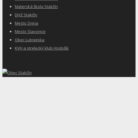
Materská škola Stakčín
DHZ Stakčín
Mesto Snina
Mesto Slavonice
Obec Lutowiska
KVH a strelecký klub Hodošík