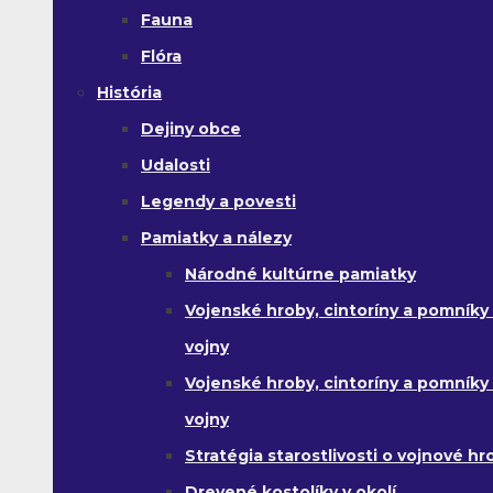
Fauna
Flóra
História
Dejiny obce
Udalosti
Legendy a povesti
Pamiatky a nálezy
Národné kultúrne pamiatky
Vojenské hroby, cintoríny a pomníky z
vojny
Vojenské hroby, cintoríny a pomníky z 
vojny
Stratégia starostlivosti o vojnové hr
Drevené kostolíky v okolí