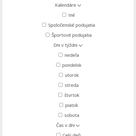
Kalendáre
Iné
Spoločenské podujatia
Športové podujatia
Dni v týždni
nedeľa
pondelok
utorok
streda
štvrtok
piatok
sobota
Čas v dni
Celý deň