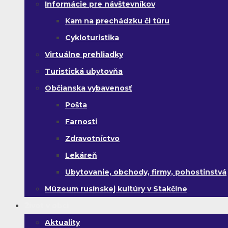
Informácie pre návštevníkov
Kam na prechádzku či túru
Cykloturistika
Virtuálne prehliadky
Turistická ubytovňa
Občianska vybavenosť
Pošta
Farnosti
Zdravotníctvo
Lekáreň
Ubytovanie, obchody, firmy, pohostinstvá
Múzeum rusínskej kultúry v Stakčíne
Život v obci
Aktuality