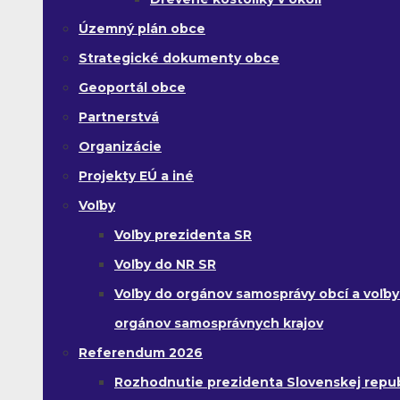
Územný plán obce
Strategické dokumenty obce
Geoportál obce
Partnerstvá
Organizácie
Projekty EÚ a iné
Voľby
Voľby prezidenta SR
Voľby do NR SR
Voľby do orgánov samosprávy obcí a voľby
orgánov samosprávnych krajov
Referendum 2026
Rozhodnutie prezidenta Slovenskej republ