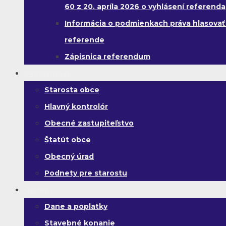
60 z 20. apríla 2026 o vyhlásení referenda
Informácia o podmienkach práva hlasovať
referende
Zápisnica referendum
Samospráva
Starosta obce
Hlavný kontrolór
Obecné zastupiteľstvo
Štatút obce
Obecný úrad
Podnety pre starostu
Občan
Dane a poplatky
Stavebné konanie