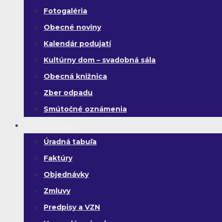
Fotogaléria
Obecné noviny
Kalendár podujatí
Kultúrny dom – svadobná sála
Obecná knižnica
Zber odpadu
Smútočné oznámenia
Zverejňovanie
Úradná tabuľa
Faktúry
Objednávky
Zmluvy
Predpisy a VZN