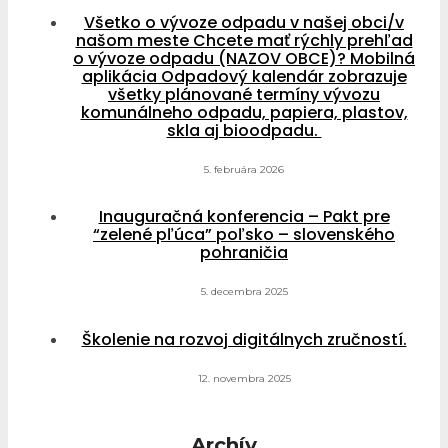
Všetko o vývoze odpadu v našej obci/v
našom meste Chcete mať rýchly prehľad
o vývoze odpadu (NAZOV OBCE)? Mobilná
aplikácia Odpadový kalendár zobrazuje
všetky plánované termíny vývozu
komunálneho odpadu, papiera, plastov,
skla aj bioodpadu.
5. februára 2026
Inauguračná konferencia – Pakt pre
“zelené pľúca” poľsko – slovenského
pohraničia
5. decembra 2025
Školenie na rozvoj digitálnych zručností.
12. novembra 2025
Archív