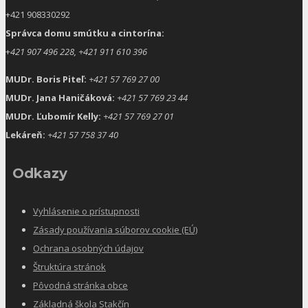
+421 908330292
Správca domu smútku a cintorína:
+
421 907 496 228, +421 911 610 396
MUDr. Boris Piteľ:
+421 57 769 27 00
MUDr. Jana Haničáková:
+421 57 769 23 44
MUDr. Ľubomír Kelly:
+421 57 769 27 01
Lekáreň:
+421 57 758 37 40
Odkazy
Vyhlásenie o prístupnosti
Zásady používania súborov cookie (EÚ)
Ochrana osobných údajov
Štruktúra stránok
Pôvodná stránka obce
Základná škola Stakčín