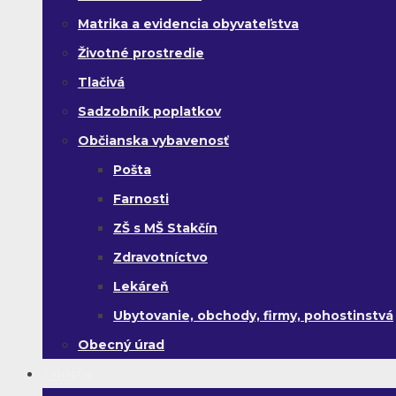
Matrika a evidencia obyvateľstva
Životné prostredie
Tlačivá
Sadzobník poplatkov
Občianska vybavenosť
Pošta
Farnosti
ZŠ s MŠ Stakčín
Zdravotníctvo
Lekáreň
Ubytovanie, obchody, firmy, pohostinstvá
Obecný úrad
Turista