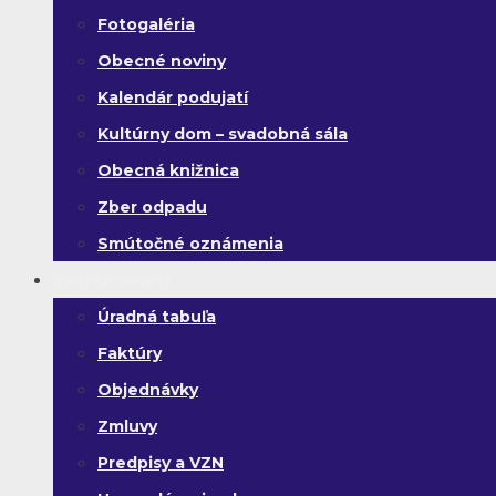
Fotogaléria
Obecné noviny
Kalendár podujatí
Kultúrny dom – svadobná sála
Obecná knižnica
Zber odpadu
Smútočné oznámenia
Zverejňovanie
Úradná tabuľa
Faktúry
Objednávky
Zmluvy
Predpisy a VZN