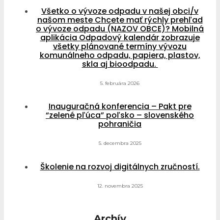
Všetko o vývoze odpadu v našej obci/v
našom meste Chcete mať rýchly prehľad
o vývoze odpadu (NAZOV OBCE)? Mobilná
aplikácia Odpadový kalendár zobrazuje
všetky plánované termíny vývozu
komunálneho odpadu, papiera, plastov,
skla aj bioodpadu.
5. februára 2026
Inauguračná konferencia – Pakt pre
“zelené pľúca” poľsko – slovenského
pohraničia
5. decembra 2025
Školenie na rozvoj digitálnych zručností.
12. novembra 2025
Archív