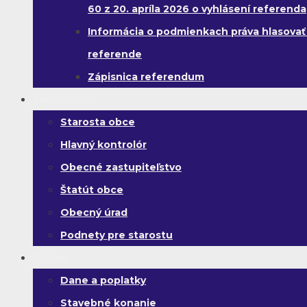
60 z 20. apríla 2026 o vyhlásení referenda
Informácia o podmienkach práva hlasovať
referende
Zápisnica referendum
Samospráva
Starosta obce
Hlavný kontrolór
Obecné zastupiteľstvo
Štatút obce
Obecný úrad
Podnety pre starostu
Občan
Dane a poplatky
Stavebné konanie