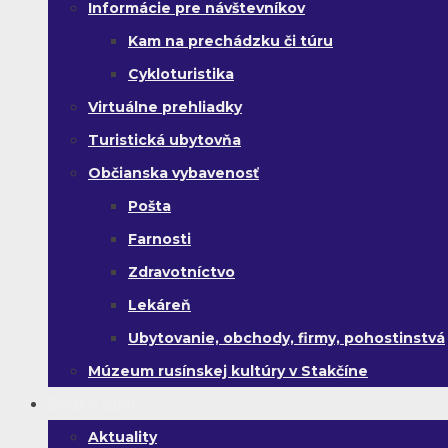
Informácie pre návštevníkov
Kam na prechádzku či túru
Cykloturistika
Virtuálne prehliadky
Turistická ubytovňa
Občianska vybavenosť
Pošta
Farnosti
Zdravotníctvo
Lekáreň
Ubytovanie, obchody, firmy, pohostinstvá
Múzeum rusínskej kultúry v Stakčíne
Život v obci
Aktuality