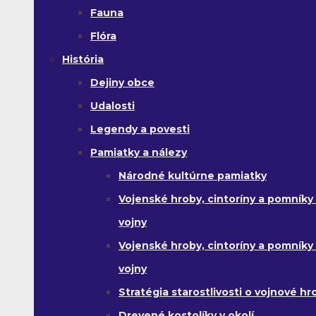
Fauna
Flóra
História
Dejiny obce
Udalosti
Legendy a povesti
Pamiatky a nálezy
Národné kultúrne pamiatky
Vojenské hroby, cintoríny a pomníky z
vojny
Vojenské hroby, cintoríny a pomníky z 
vojny
Stratégia starostlivosti o vojnové hr
Drevené kostolíky v okolí