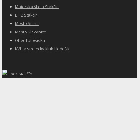
Materská škola Stakčín
DHZ Stakčín
Mesto Snina
Mesto Slavonice
Obec Lutowiska
KVH a strelecký klub Hodošík