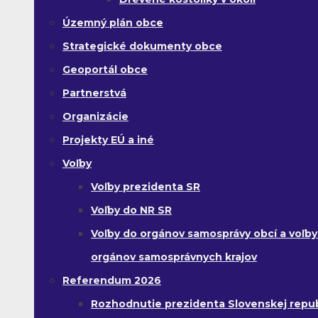
Územný plán obce
Strategické dokumenty obce
Geoportál obce
Partnerstvá
Organizácie
Projekty EÚ a iné
Voľby
Voľby prezidenta SR
Voľby do NR SR
Voľby do orgánov samosprávy obcí a voľby
orgánov samosprávnych krajov
Referendum 2026
Rozhodnutie prezidenta Slovenskej republ