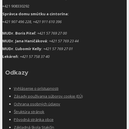
+421 908330292
Správca domu smútku a cintorína:
+
421 907 496 228, +421 911 610 396
MUDr. Boris Piteľ:
+421 57 769 27 00
MUDr. Jana Haničáková:
+421 57 769 23 44
MUDr. Ľubomír Kelly:
+421 57 769 27 01
Lekáreň:
+421 57 758 37 40
Odkazy
Vyhlásenie o prístupnosti
Zásady používania súborov cookie (EÚ)
Ochrana osobných údajov
Štruktúra stránok
Pôvodná stránka obce
Základná škola Stakčín