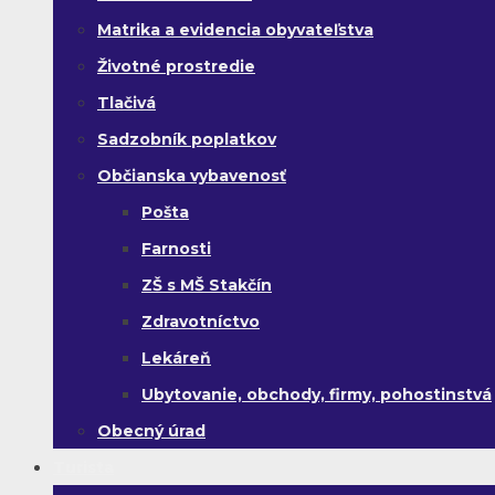
Matrika a evidencia obyvateľstva
Životné prostredie
Tlačivá
Sadzobník poplatkov
Občianska vybavenosť
Pošta
Farnosti
ZŠ s MŠ Stakčín
Zdravotníctvo
Lekáreň
Ubytovanie, obchody, firmy, pohostinstvá
Obecný úrad
Turista