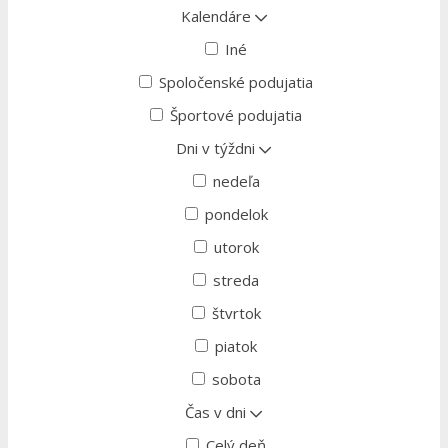
Kalendáre
Iné
Spoločenské podujatia
Športové podujatia
Dni v týždni
nedeľa
pondelok
utorok
streda
štvrtok
piatok
sobota
Čas v dni
Celý deň