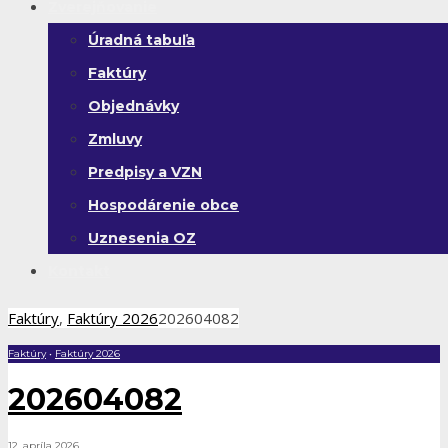
Zverejňovanie
Úradná tabuľa
Faktúry
Objednávky
Zmluvy
Predpisy a VZN
Hospodárenie obce
Uznesenia OZ
Kontakt
Faktúry
,
Faktúry 2026
202604082
Faktúry
•
Faktúry 2026
202604082
12. apríla 2026