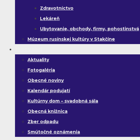
Zdravotníctvo
Lekáreň
Ubytovanie, obchody, firmy, pohostinstvá
Múzeum rusínskej kultúry v Stakčíne
Život v obci
Aktuality
Fotogaléria
Obecné noviny
Kalendár podujatí
Kultúrny dom – svadobná sála
Obecná knižnica
Zber odpadu
Smútočné oznámenia