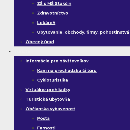
ZŠ s MŠ Stakčín
Zdravotníctvo
Lekáreň
Ubytovanie, obchody, firmy, pohostinstvá
Obecný úrad
Turista
Informácie pre návštevníkov
Kam na prechádzku či túru
Cykloturistika
Virtuálne prehliadky
Turistická ubytovňa
Občianska vybavenosť
Pošta
Farnosti