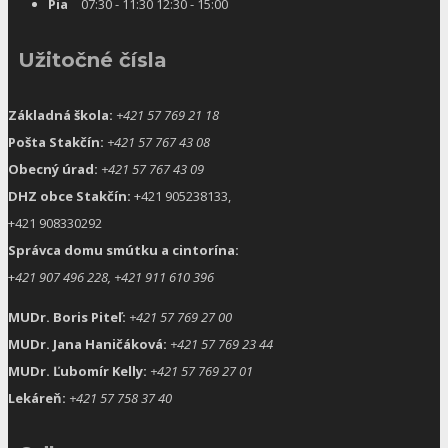
Pia
07:30 - 11:30 12:30 - 15:00
Užitočné čísla
Základná škola:
+421 57 769 21 18
Pošta Stakčín:
+421 57 767 43 08
Obecný úrad:
+421 57 767 43 09
DHZ obce Stakčín:
+421 905238133,
+421 908330292
Správca domu smútku a cintorína:
+
421 907 496 228, +421 911 610 396
MUDr. Boris Piteľ:
+421 57 769 27 00
MUDr. Jana Haničáková:
+421 57 769 23 44
MUDr. Ľubomír Kelly:
+421 57 769 27 01
Lekáreň:
+421 57 758 37 40