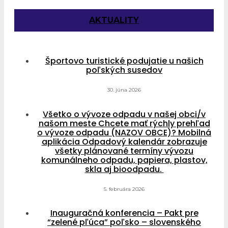
AKTUALITY
Športovo turistické podujatie u našich
poľských susedov
30. júna 2026
Všetko o vývoze odpadu v našej obci/v
našom meste Chcete mať rýchly prehľad
o vývoze odpadu (NAZOV OBCE)? Mobilná
aplikácia Odpadový kalendár zobrazuje
všetky plánované termíny vývozu
komunálneho odpadu, papiera, plastov,
skla aj bioodpadu.
5. februára 2026
Inauguračná konferencia – Pakt pre
“zelené pľúca” poľsko – slovenského