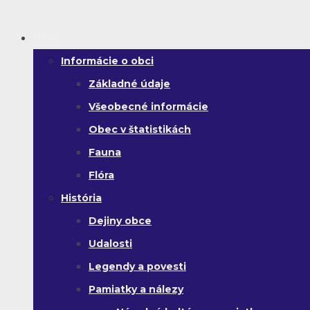
Obec
Informácie o obci
Základné údaje
Všeobecné informácie
Obec v štatistikách
Fauna
Flóra
História
Dejiny obce
Udalosti
Legendy a povesti
Pamiatky a nálezy