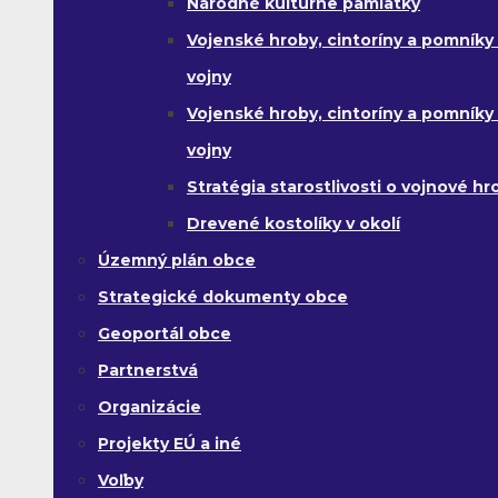
Národné kultúrne pamiatky
Vojenské hroby, cintoríny a pomníky z
vojny
Vojenské hroby, cintoríny a pomníky z 
vojny
Stratégia starostlivosti o vojnové hr
Drevené kostolíky v okolí
Územný plán obce
Strategické dokumenty obce
Geoportál obce
Partnerstvá
Organizácie
Projekty EÚ a iné
Voľby