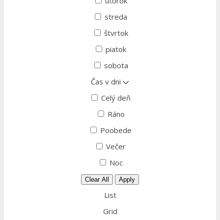
utorok
streda
štvrtok
piatok
sobota
Čas v dni
Celý deň
Ráno
Poobede
Večer
Noc
Clear All
Apply
List
Grid