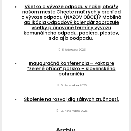
Všetko o vývoze odpadu v našej obci/v
našom meste Chcete mať rýchly prehľad
o vývoze odpadu (NAZOV OBCE)? Mobilná
aplikácia Odpadový kalendár zobrazuje
všetky plánované termíny vývozu
komunálneho odpadu, papiera, plastov,
skla aj bioodpadu.
5. februára 2026
Inauguračná konferencia – Pakt pre
“zelené pľúca” poľsko – slovenského
pohraničia
5. decembra 2025
Školenie na rozvoj digitálnych zručností.
12. novembra 2025
Archív