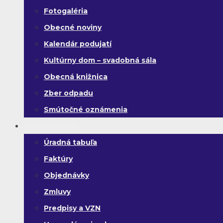
Fotogaléria
Obecné noviny
Kalendár podujatí
Kultúrny dom – svadobná sála
Obecná knižnica
Zber odpadu
Smútočné oznámenia
Zverejňovanie
Úradná tabuľa
Faktúry
Objednávky
Zmluvy
Predpisy a VZN