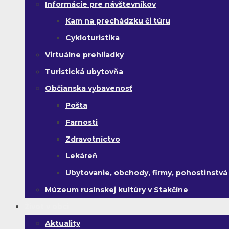
Informácie pre návštevníkov
Kam na prechádzku či túru
Cykloturistika
Virtuálne prehliadky
Turistická ubytovňa
Občianska vybavenosť
Pošta
Farnosti
Zdravotníctvo
Lekáreň
Ubytovanie, obchody, firmy, pohostinstvá
Múzeum rusínskej kultúry v Stakčíne
Život v obci
Aktuality