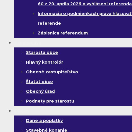
60 z 20. apríla 2026 o vyhlásení referenda
Informácia o podmienkach práva hlasovať
referende
Zápisnica referendum
Samospráva
Starosta obce
Hlavný kontrolór
Obecné zastupiteľstvo
Štatút obce
Obecný úrad
Podnety pre starostu
Občan
Dane a poplatky
Stavebné konanie