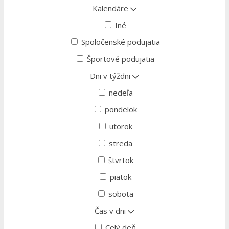
Kalendáre
Iné
Spoločenské podujatia
Športové podujatia
Dni v týždni
nedeľa
pondelok
utorok
streda
štvrtok
piatok
sobota
Čas v dni
Celý deň