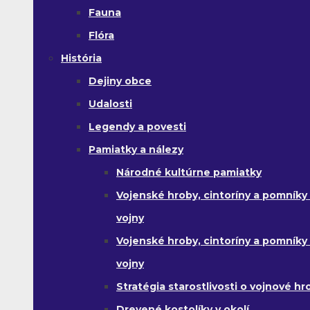
Fauna
Flóra
História
Dejiny obce
Udalosti
Legendy a povesti
Pamiatky a nálezy
Národné kultúrne pamiatky
Vojenské hroby, cintoríny a pomníky z
vojny
Vojenské hroby, cintoríny a pomníky z 
vojny
Stratégia starostlivosti o vojnové hr
Drevené kostolíky v okolí