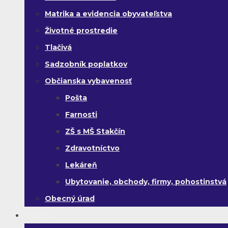
Matrika a evidencia obyvateľstva
Životné prostredie
Tlačivá
Sadzobník poplatkov
Občianska vybavenosť
Pošta
Farnosti
ZŠ s MŠ Stakčín
Zdravotníctvo
Lekáreň
Ubytovanie, obchody, firmy, pohostinstvá
Obecný úrad
Turista