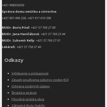
+421 908330292
Správca domu smútku a cintorína:
+
421 907 496 228, +421 911 610 396
MUDr. Boris Piteľ:
+421 57 769 27 00
MUDr. Jana Haničáková:
+421 57 769 23 44
MUDr. Ľubomír Kelly:
+421 57 769 27 01
Lekáreň:
+421 57 758 37 40
Odkazy
Vyhlásenie o prístupnosti
Zásady používania súborov cookie (EÚ)
Ochrana osobných údajov
Štruktúra stránok
Pôvodná stránka obce
Základná škola Stakčín