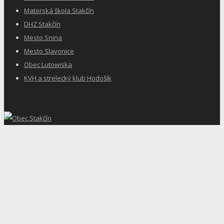
Materská škola Stakčín
DHZ Stakčín
Mesto Snina
Mesto Slavonice
Obec Lutowiska
KVH a strelecký klub Hodošík