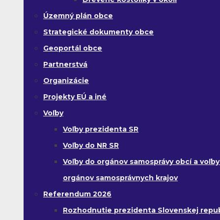
Územný plán obce
Strategické dokumenty obce
Geoportál obce
Partnerstvá
Organizácie
Projekty EÚ a iné
Voľby
Voľby prezidenta SR
Voľby do NR SR
Voľby do orgánov samosprávy obcí a voľby
orgánov samosprávnych krajov
Referendum 2026
Rozhodnutie prezidenta Slovenskej republ