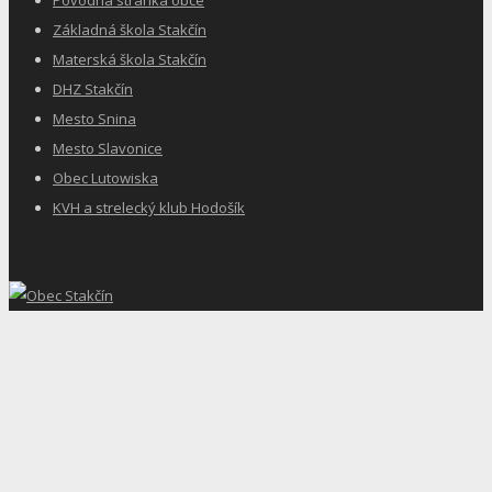
Základná škola Stakčín
Materská škola Stakčín
DHZ Stakčín
Mesto Snina
Mesto Slavonice
Obec Lutowiska
KVH a strelecký klub Hodošík