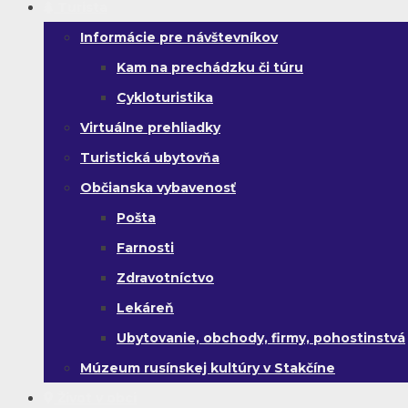
Turista
Informácie pre návštevníkov
Kam na prechádzku či túru
Cykloturistika
Virtuálne prehliadky
Turistická ubytovňa
Občianska vybavenosť
Pošta
Farnosti
Zdravotníctvo
Lekáreň
Ubytovanie, obchody, firmy, pohostinstvá
Múzeum rusínskej kultúry v Stakčíne
Život v obci