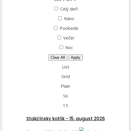
Celý deň
Ráno
Poobede
Večer
Noc
Clear All
Apply
List
Grid
Plain
So
15
Stakčínsky kotlík - 15. august 2026