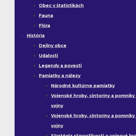
Obec v štatistikách
Fauna
Flóra
História
Dejiny obce
Udalosti
Legendy a povesti
Pamiatky a nálezy
Národné kultúrne pamiatky
Vojenské hroby, cintoríny a pomníky z
vojny
Vojenské hroby, cintoríny a pomníky z 
vojny
Stratégia starostlivosti o vojnové hr