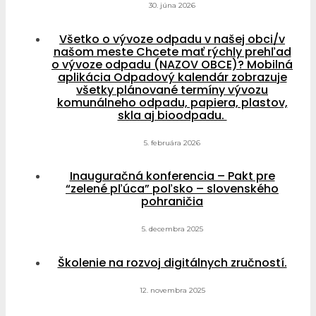
30. júna 2026
Všetko o vývoze odpadu v našej obci/v
našom meste Chcete mať rýchly prehľad
o vývoze odpadu (NAZOV OBCE)? Mobilná
aplikácia Odpadový kalendár zobrazuje
všetky plánované termíny vývozu
komunálneho odpadu, papiera, plastov,
skla aj bioodpadu.
5. februára 2026
Inauguračná konferencia – Pakt pre
“zelené pľúca” poľsko – slovenského
pohraničia
5. decembra 2025
Školenie na rozvoj digitálnych zručností.
12. novembra 2025