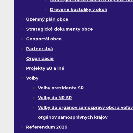
Drevené kostolíky v okolí
Územný plán obce
Strategické dokumenty obce
Geoportál obce
Partnerstvá
Organizácie
Projekty EÚ a iné
Voľby
Voľby prezidenta SR
Voľby do NR SR
Voľby do orgánov samosprávy obcí a voľby
orgánov samosprávnych krajov
Referendum 2026