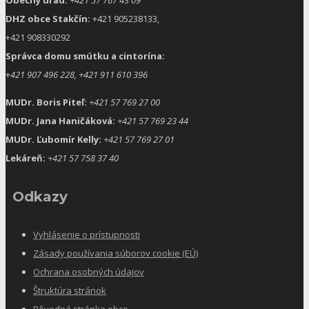
DHZ obce Stakčín:
+421 905238133,
+421 908330292
Správca domu smútku a cintorína:
+
421 907 496 228, +421 911 610 396
MUDr. Boris Piteľ:
+421 57 769 27 00
MUDr. Jana Haničáková:
+421 57 769 23 44
MUDr. Ľubomír Kelly:
+421 57 769 27 01
Lekáreň:
+421 57 758 37 40
Odkazy
Vyhlásenie o prístupnosti
Zásady používania súborov cookie (EÚ)
Ochrana osobných údajov
Štruktúra stránok
Pôvodná stránka obce