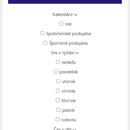
Kalendáre
Iné
Spoločenské podujatia
Športové podujatia
Dni v týždni
nedeľa
pondelok
utorok
streda
štvrtok
piatok
sobota
Čas v dni