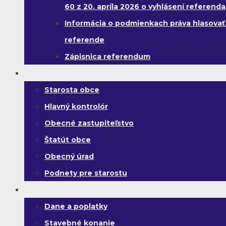
60 z 20. apríla 2026 o vyhlásení referenda
Informácia o podmienkach práva hlasovať
referende
Zápisnica referendum
Samospráva
Starosta obce
Hlavný kontrolór
Obecné zastupiteľstvo
Štatút obce
Obecný úrad
Podnety pre starostu
Občan
Dane a poplatky
Stavebné konanie