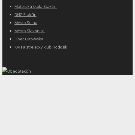
Materská škola Stakčín
DHZ Stakčín
Mesto Snina
Mesto Slavonice
Obec Lutowiska
KVH a strelecký klub Hodošík