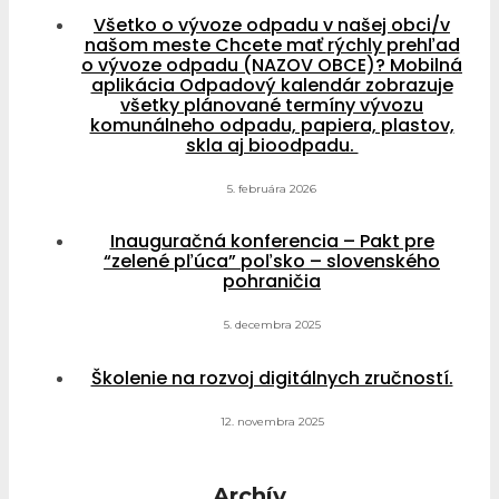
Všetko o vývoze odpadu v našej obci/v
našom meste Chcete mať rýchly prehľad
o vývoze odpadu (NAZOV OBCE)? Mobilná
aplikácia Odpadový kalendár zobrazuje
všetky plánované termíny vývozu
komunálneho odpadu, papiera, plastov,
skla aj bioodpadu.
5. februára 2026
Inauguračná konferencia – Pakt pre
“zelené pľúca” poľsko – slovenského
pohraničia
5. decembra 2025
Školenie na rozvoj digitálnych zručností.
12. novembra 2025
Archív