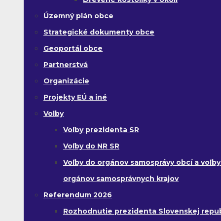
Územný plán obce
Strategické dokumenty obce
Geoportál obce
Partnerstvá
Organizácie
Projekty EÚ a iné
Voľby
Voľby prezidenta SR
Voľby do NR SR
Voľby do orgánov samosprávy obcí a voľby
orgánov samosprávnych krajov
Referendum 2026
Rozhodnutie prezidenta Slovenskej republ