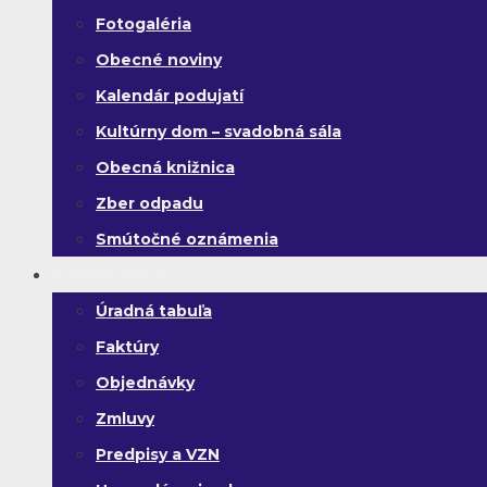
Fotogaléria
Obecné noviny
Kalendár podujatí
Kultúrny dom – svadobná sála
Obecná knižnica
Zber odpadu
Smútočné oznámenia
Zverejňovanie
Úradná tabuľa
Faktúry
Objednávky
Zmluvy
Predpisy a VZN