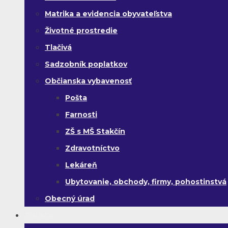
Matrika a evidencia obyvateľstva
Životné prostredie
Tlačivá
Sadzobník poplatkov
Občianska vybavenosť
Pošta
Farnosti
ZŠ s MŠ Stakčín
Zdravotníctvo
Lekáreň
Ubytovanie, obchody, firmy, pohostinstvá
Obecný úrad
Turista