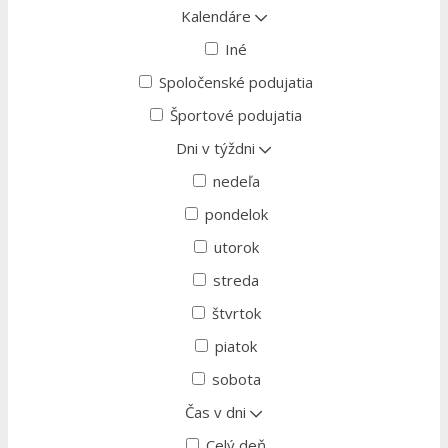
Kalendáre
Iné
Spoločenské podujatia
Športové podujatia
Dni v týždni
nedeľa
pondelok
utorok
streda
štvrtok
piatok
sobota
Čas v dni
Celý deň