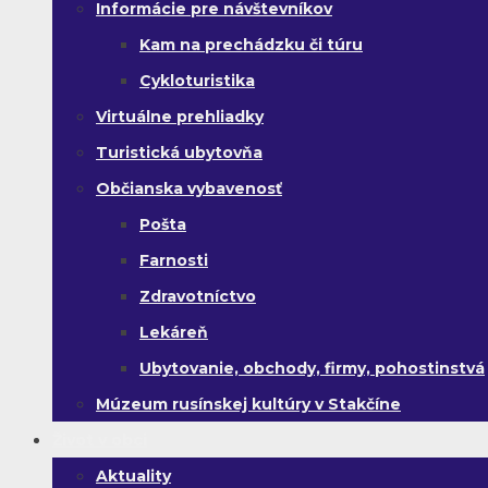
Informácie pre návštevníkov
Kam na prechádzku či túru
Cykloturistika
Virtuálne prehliadky
Turistická ubytovňa
Občianska vybavenosť
Pošta
Farnosti
Zdravotníctvo
Lekáreň
Ubytovanie, obchody, firmy, pohostinstvá
Múzeum rusínskej kultúry v Stakčíne
Život v obci
Aktuality