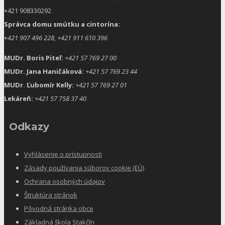
+421 908330292
Správca domu smútku a cintorína:
+
421 907 496 228, +421 911 610 396
MUDr. Boris Piteľ:
+421 57 769 27 00
MUDr. Jana Haničáková:
+421 57 769 23 44
MUDr. Ľubomír Kelly:
+421 57 769 27 01
Lekáreň:
+421 57 758 37 40
Odkazy
Vyhlásenie o prístupnosti
Zásady používania súborov cookie (EÚ)
Ochrana osobných údajov
Štruktúra stránok
Pôvodná stránka obce
Základná škola Stakčín