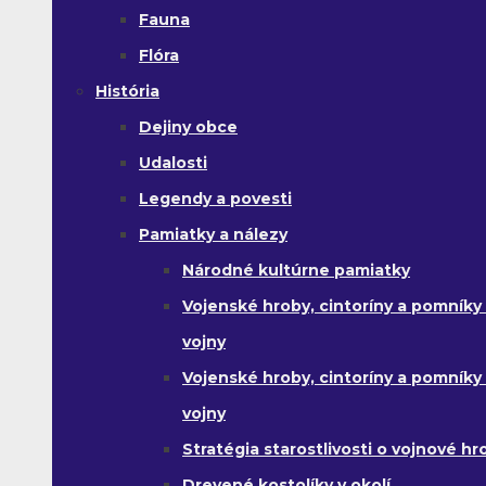
Fauna
Flóra
História
Dejiny obce
Udalosti
Legendy a povesti
Pamiatky a nálezy
Národné kultúrne pamiatky
Vojenské hroby, cintoríny a pomníky z
vojny
Vojenské hroby, cintoríny a pomníky z 
vojny
Stratégia starostlivosti o vojnové hr
Drevené kostolíky v okolí