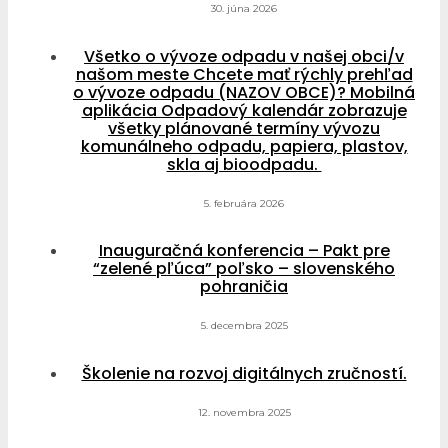
30. júna 2026
Všetko o vývoze odpadu v našej obci/v
našom meste Chcete mať rýchly prehľad
o vývoze odpadu (NAZOV OBCE)? Mobilná
aplikácia Odpadový kalendár zobrazuje
všetky plánované termíny vývozu
komunálneho odpadu, papiera, plastov,
skla aj bioodpadu.
5. februára 2026
Inauguračná konferencia – Pakt pre
“zelené pľúca” poľsko – slovenského
pohraničia
5. decembra 2025
Školenie na rozvoj digitálnych zručností.
12. novembra 2025