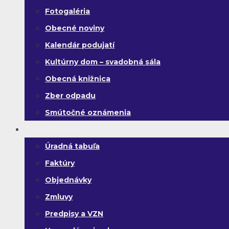
Fotogaléria
Obecné noviny
Kalendár podujatí
Kultúrny dom – svadobná sála
Obecná knižnica
Zber odpadu
Smútočné oznámenia
Zverejňovanie
Úradná tabuľa
Faktúry
Objednávky
Zmluvy
Predpisy a VZN