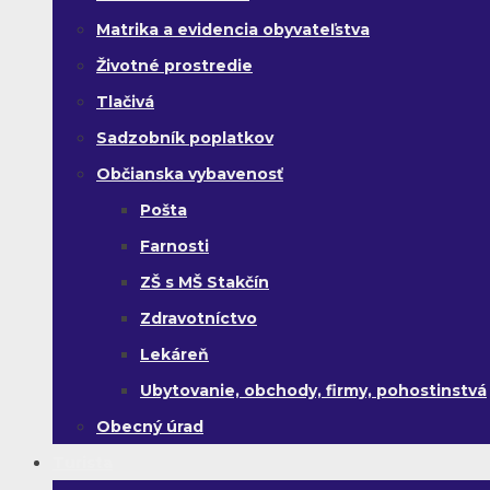
Matrika a evidencia obyvateľstva
Životné prostredie
Tlačivá
Sadzobník poplatkov
Občianska vybavenosť
Pošta
Farnosti
ZŠ s MŠ Stakčín
Zdravotníctvo
Lekáreň
Ubytovanie, obchody, firmy, pohostinstvá
Obecný úrad
Turista