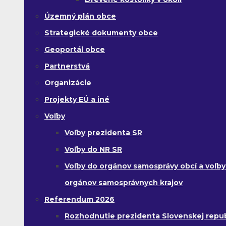
Územný plán obce
Strategické dokumenty obce
Geoportál obce
Partnerstvá
Organizácie
Projekty EÚ a iné
Voľby
Voľby prezidenta SR
Voľby do NR SR
Voľby do orgánov samosprávy obcí a voľby
orgánov samosprávnych krajov
Referendum 2026
Rozhodnutie prezidenta Slovenskej republ