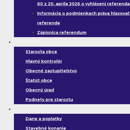
60 z 20. apríla 2026 o vyhlásení referenda
Informácia o podmienkach práva hlasovať
referende
Zápisnica referendum
Samospráva
Starosta obce
Hlavný kontrolór
Obecné zastupiteľstvo
Štatút obce
Obecný úrad
Podnety pre starostu
Občan
Dane a poplatky
Stavebné konanie