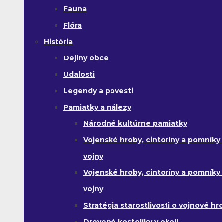
Fauna
Flóra
História
Dejiny obce
Udalosti
Legendy a povesti
Pamiatky a nálezy
Národné kultúrne pamiatky
Vojenské hroby, cintoríny a pomníky z
vojny
Vojenské hroby, cintoríny a pomníky z 
vojny
Stratégia starostlivosti o vojnové hr
Drevené kostolíky v okolí