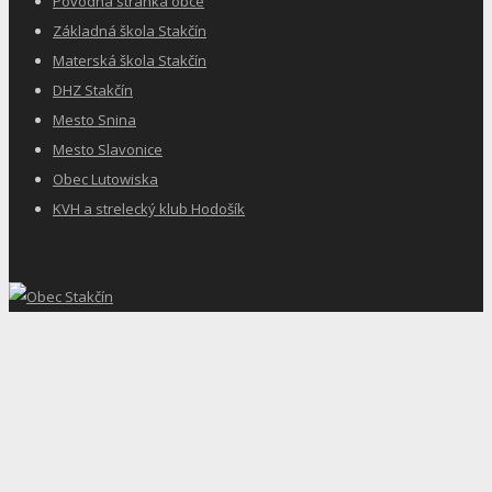
Pôvodná stránka obce
Základná škola Stakčín
Materská škola Stakčín
DHZ Stakčín
Mesto Snina
Mesto Slavonice
Obec Lutowiska
KVH a strelecký klub Hodošík