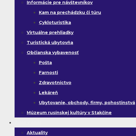
Informácie pre návštevníkov
Kam na prechádzku či túru
Cykloturistika
Virtuálne prehliadky
Turistická ubytovňa
Občianska vybavenosť
Pošta
Farnosti
Zdravotníctvo
Lekáreň
Ubytovanie, obchody, firmy, pohostinstvá
Múzeum rusínskej kultúry v Stakčíne
Život v obci
Aktuality