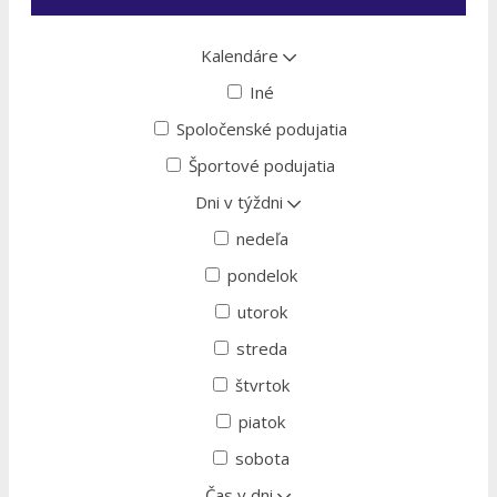
Kalendáre
Iné
Spoločenské podujatia
Športové podujatia
Dni v týždni
nedeľa
pondelok
utorok
streda
štvrtok
piatok
sobota
Čas v dni