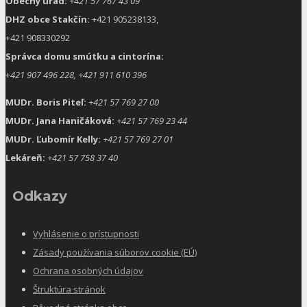
Obecný úrad:
+421 57 767 43 09
DHZ obce Stakčín:
+421 905238133,
+421 908330292
Správca domu smútku a cintorína:
+
421 907 496 228, +421 911 610 396
MUDr. Boris Piteľ:
+421 57 769 27 00
MUDr. Jana Haničáková:
+421 57 769 23 44
MUDr. Ľubomír Kelly:
+421 57 769 27 01
Lekáreň:
+421 57 758 37 40
Odkazy
Vyhlásenie o prístupnosti
Zásady používania súborov cookie (EÚ)
Ochrana osobných údajov
Štruktúra stránok