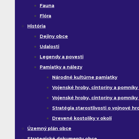
Fauna
Flóra
História
Dejiny obce
Udalosti
Legendy a povesti
Pamiatky a nálezy
Národné kultúrne pamiatky
Vojenské hroby, cintoríny a pomníky z
Vojenské hroby, cintoríny a pomníky z 
Stratégia starostlivosti o vojnové hr
Drevené kostolíky v okolí
Územný plán obce
Strategické dokumenty obce