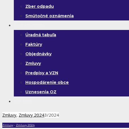
Zber odpadu
Smútočné oznámenia
Zverejňovanie
Úradná tabuľa
Faktúry
Objednávky
Zmluvy
Predpisy a VZN
Hospodárenie obce
Uznesenia OZ
Kontakt
Zmluvy
,
Zmluvy 2024
3/2024
Zmluvy
•
Zmluvy 2024