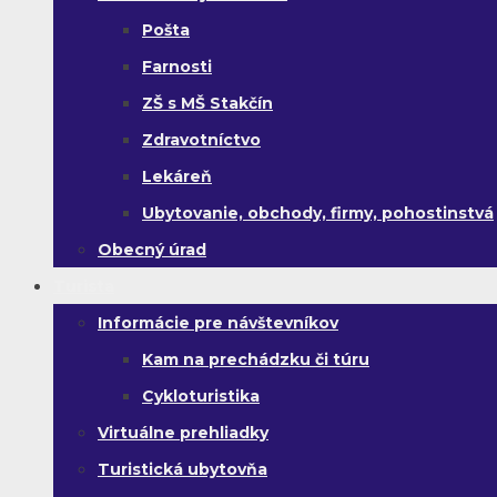
Pošta
Farnosti
ZŠ s MŠ Stakčín
Zdravotníctvo
Lekáreň
Ubytovanie, obchody, firmy, pohostinstvá
Obecný úrad
Turista
Informácie pre návštevníkov
Kam na prechádzku či túru
Cykloturistika
Virtuálne prehliadky
Turistická ubytovňa