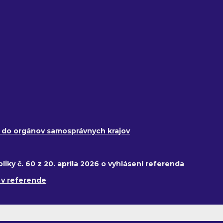
y do orgánov samosprávnych krajov
ky č. 60 z 20. apríla 2026 o vyhlásení referenda
 v referende