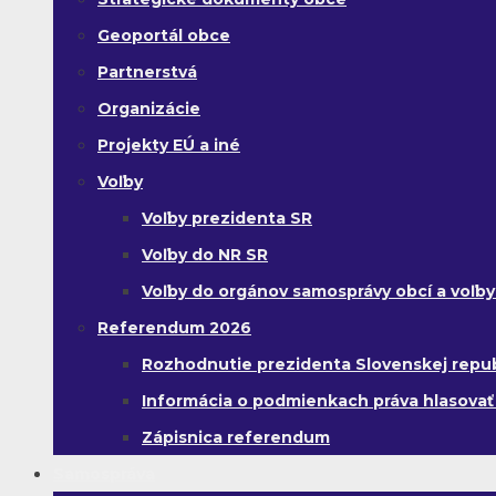
Geoportál obce
Partnerstvá
Organizácie
Projekty EÚ a iné
Voľby
Voľby prezidenta SR
Voľby do NR SR
Voľby do orgánov samosprávy obcí a voľb
Referendum 2026
Rozhodnutie prezidenta Slovenskej republi
Informácia o podmienkach práva hlasovať
Zápisnica referendum
Samospráva