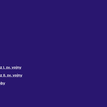
 I. sv. vojny
II. sv. vojny
oby