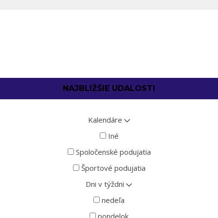
NAJBLIŽŠIE UDALOSTI
Kalendáre
Iné
Spoločenské podujatia
Športové podujatia
Dni v týždni
nedeľa
pondelok