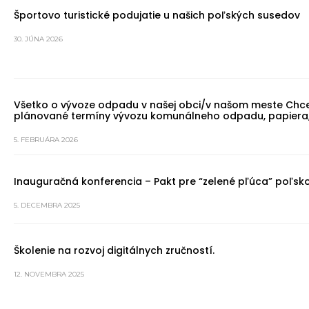
Športovo turistické podujatie u našich poľských susedov
30. JÚNA 2026
Všetko o vývoze odpadu v našej obci/v našom meste Chce
plánované termíny vývozu komunálneho odpadu, papiera, 
5. FEBRUÁRA 2026
Inauguračná konferencia – Pakt pre “zelené pľúca” poľsk
5. DECEMBRA 2025
Školenie na rozvoj digitálnych zručností.
12. NOVEMBRA 2025