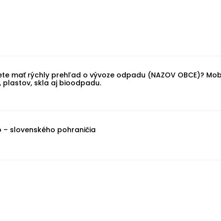
te mať rýchly prehľad o vývoze odpadu (NAZOV OBCE)? Mobi
plastov, skla aj bioodpadu.
o – slovenského pohraničia