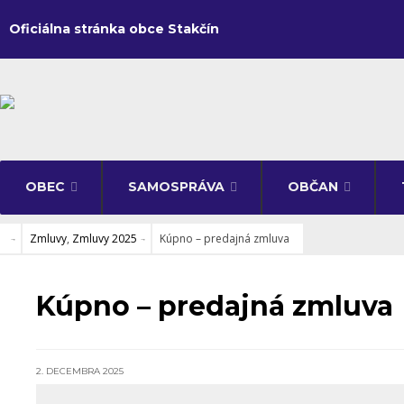
Oficiálna stránka obce Stakčín
OBEC
SAMOSPRÁVA
OBČAN
Zmluvy
,
Zmluvy 2025
Kúpno – predajná zmluva
ZMLUVY
•
ZMLUVY 2025
Kúpno – predajná zmluva
2. DECEMBRA 2025