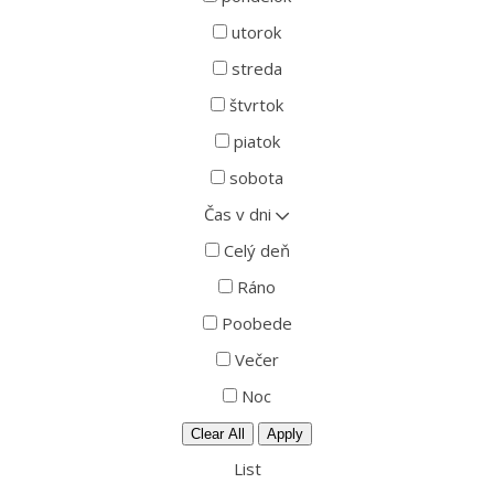
utorok
streda
štvrtok
piatok
sobota
Čas v dni
Celý deň
Ráno
Poobede
Večer
Noc
Clear All
Apply
List