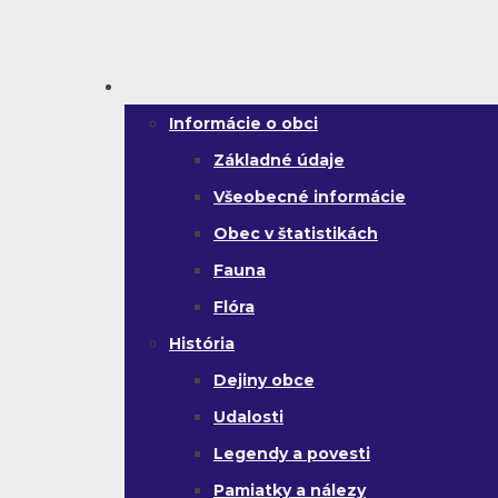
Obec
Informácie o obci
Základné údaje
Všeobecné informácie
Obec v štatistikách
Fauna
Flóra
História
Dejiny obce
Udalosti
Legendy a povesti
Pamiatky a nálezy