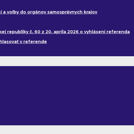
í a voľby do orgánov samosprávnych krajov
 republiky č. 60 z 20. apríla 2026 o vyhlásení referenda
hlasovať v referende