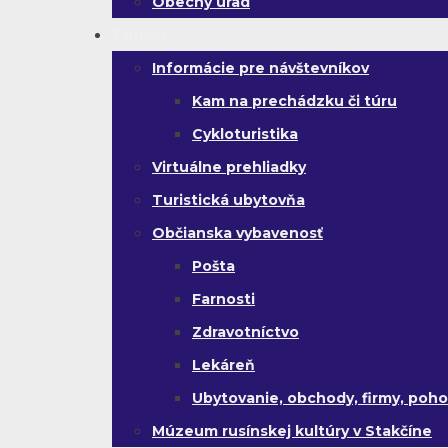
Obecný úrad
Turista
Informácie pre návštevníkov
Kam na prechádzku či túru
Cykloturistika
Virtuálne prehliadky
Turistická ubytovňa
Občianska vybavenosť
Pošta
Farnosti
Zdravotníctvo
Lekáreň
Ubytovanie, obchody, firmy, poho
Múzeum rusínskej kultúry v Stakčíne