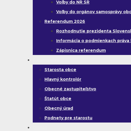
Voľby do NR SR
Voľby do orgánov samosprávy obc
Referendum 2026
Rozhodnutie prezidenta Slovenskej
Informácia o podmienkach práva 
Zápisnica referendum
Samospráva
Starosta obce
Hlavný kontrolór
Obecné zastupiteľstvo
Štatút obce
Obecný úrad
Podnety pre starostu
Občan