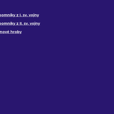
omníky z I. sv. vojny
omníky z II. sv. vojny
ojnové hroby