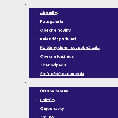
Život v obci
Aktuality
Fotogaléria
Obecné noviny
Kalendár podujatí
Kultúrny dom – svadobná sála
Obecná knižnica
Zber odpadu
Smútočné oznámenia
Zverejňovanie
Úradná tabuľa
Faktúry
Objednávky
Zmluvy