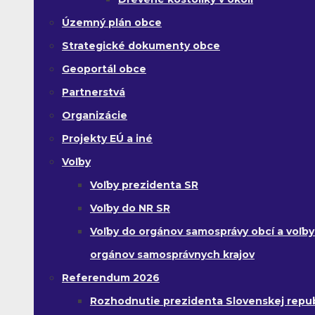
Územný plán obce
Strategické dokumenty obce
Geoportál obce
Partnerstvá
Organizácie
Projekty EÚ a iné
Voľby
Voľby prezidenta SR
Voľby do NR SR
Voľby do orgánov samosprávy obcí a voľby
orgánov samosprávnych krajov
Referendum 2026
Rozhodnutie prezidenta Slovenskej republ