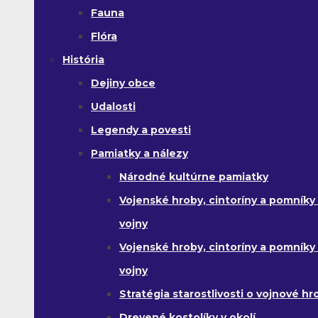
Fauna
Flóra
História
Dejiny obce
Udalosti
Legendy a povesti
Pamiatky a nálezy
Národné kultúrne pamiatky
Vojenské hroby, cintoríny a pomníky z
vojny
Vojenské hroby, cintoríny a pomníky z 
vojny
Stratégia starostlivosti o vojnové hr
Drevené kostolíky v okolí