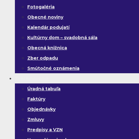
Fotogaléria
Obecné noviny
Kalendár podujatí
Kultúrny dom – svadobná sála
Obecná knižnica
Zber odpadu
Smútočné oznámenia
Zverejňovanie
Úradná tabuľa
Faktúry
Objednávky
Zmluvy
Predpisy a VZN