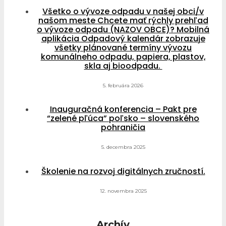
Všetko o vývoze odpadu v našej obci/v
našom meste Chcete mať rýchly prehľad
o vývoze odpadu (NAZOV OBCE)? Mobilná
aplikácia Odpadový kalendár zobrazuje
všetky plánované termíny vývozu
komunálneho odpadu, papiera, plastov,
skla aj bioodpadu.
5. februára 2026
Inauguračná konferencia – Pakt pre
“zelené pľúca” poľsko – slovenského
pohraničia
5. decembra 2025
Školenie na rozvoj digitálnych zručností.
12. novembra 2025
Archív