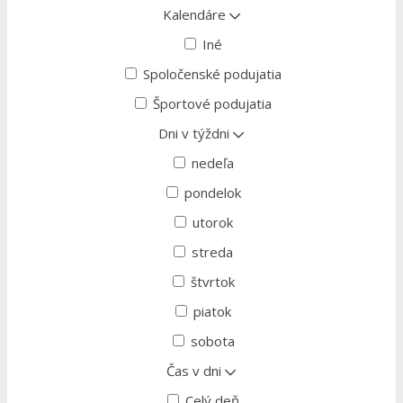
Kalendáre
Iné
Spoločenské podujatia
Športové podujatia
Dni v týždni
nedeľa
pondelok
utorok
streda
štvrtok
piatok
sobota
Čas v dni
Celý deň