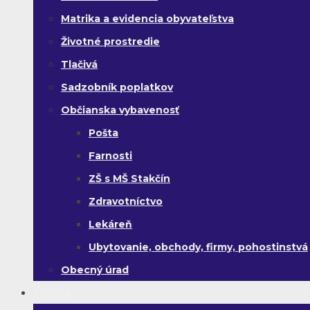
Matrika a evidencia obyvateľstva
Životné prostredie
Tlačivá
Sadzobník poplatkov
Občianska vybavenosť
Pošta
Farnosti
ZŠ s MŠ Stakčín
Zdravotníctvo
Lekáreň
Ubytovanie, obchody, firmy, pohostinstvá
Obecný úrad
Turista