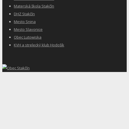
Materská škola Stakčín
DHZ Stakčín
Mesto Snina
Mesto Slavonice
Obec Lutowiska
KVH a strelecký klub Hodošík