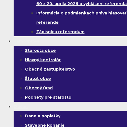
60 z 20. apríla 2026 o vyhlásení referenda
Informácia o podmienkach práva hlasovať
referende
Zápisnica referendum
Samospráva
Starosta obce
Hlavný kontrolór
Obecné zastupiteľstvo
Štatút obce
Obecný úrad
Podnety pre starostu
Občan
Dane a poplatky
Stavebné konanie