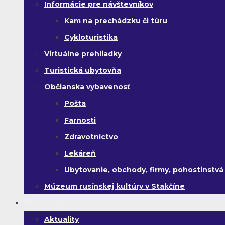
Informácie pre návštevníkov
Kam na prechádzku či túru
Cykloturistika
Virtuálne prehliadky
Turistická ubytovňa
Občianska vybavenosť
Pošta
Farnosti
Zdravotníctvo
Lekáreň
Ubytovanie, obchody, firmy, pohostinstvá
Múzeum rusínskej kultúry v Stakčíne
Život v obci
Aktuality