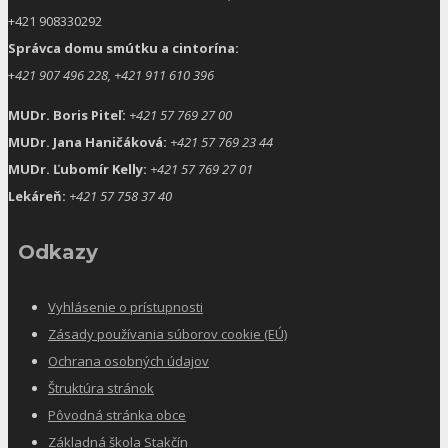
+421 908330292
Správca domu smútku a cintorína:
+
421 907 496 228, +421 911 610 396
MUDr. Boris Piteľ:
+421 57 769 27 00
MUDr. Jana Haničáková:
+421 57 769 23 44
MUDr. Ľubomír Kelly:
+421 57 769 27 01
Lekáreň:
+421 57 758 37 40
Odkazy
Vyhlásenie o prístupnosti
Zásady používania súborov cookie (EÚ)
Ochrana osobných údajov
Štruktúra stránok
Pôvodná stránka obce
Základná škola Stakčín