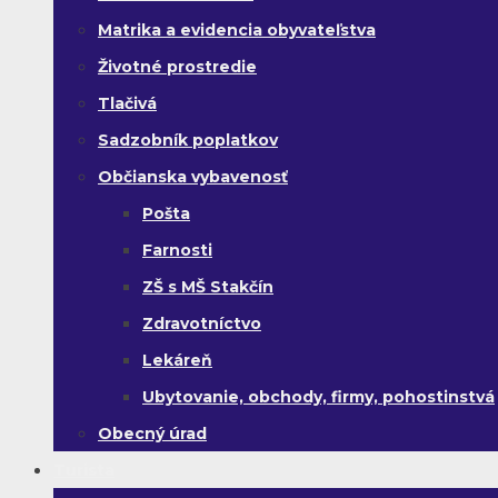
Matrika a evidencia obyvateľstva
Životné prostredie
Tlačivá
Sadzobník poplatkov
Občianska vybavenosť
Pošta
Farnosti
ZŠ s MŠ Stakčín
Zdravotníctvo
Lekáreň
Ubytovanie, obchody, firmy, pohostinstvá
Obecný úrad
Turista