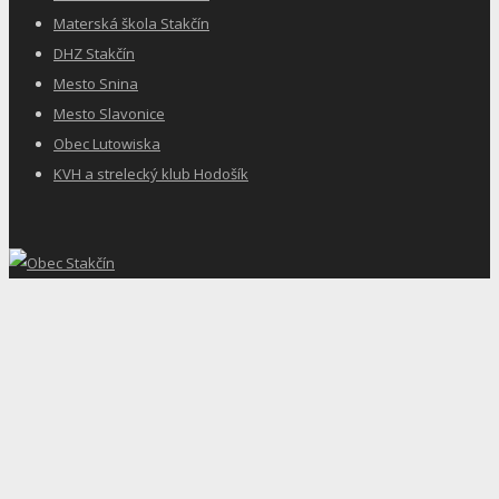
Materská škola Stakčín
DHZ Stakčín
Mesto Snina
Mesto Slavonice
Obec Lutowiska
KVH a strelecký klub Hodošík