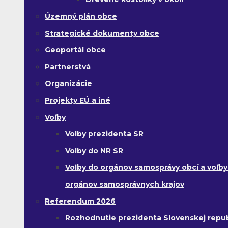
Územný plán obce
Strategické dokumenty obce
Geoportál obce
Partnerstvá
Organizácie
Projekty EÚ a iné
Voľby
Voľby prezidenta SR
Voľby do NR SR
Voľby do orgánov samosprávy obcí a voľby
orgánov samosprávnych krajov
Referendum 2026
Rozhodnutie prezidenta Slovenskej republ