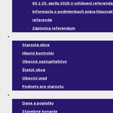
60 z 20. apríla 2026 o vyhlásení referenda
Informácia o podmienkach práva hlasovať
referende
Zápisnica referendum
Samospráva
Starosta obce
Hlavný kontrolór
Obecné zastupiteľstvo
Štatút obce
Obecný úrad
Podnety pre starostu
Občan
Dane a poplatky
Stavebné konanie