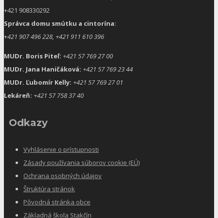
+421 908330292
Správca domu smútku a cintorína:
+
421 907 496 228, +421 911 610 396
MUDr. Boris Piteľ:
+421 57 769 27 00
MUDr. Jana Haničáková:
+421 57 769 23 44
MUDr. Ľubomír Kelly:
+421 57 769 27 01
Lekáreň:
+421 57 758 37 40
Odkazy
Vyhlásenie o prístupnosti
Zásady používania súborov cookie (EÚ)
Ochrana osobných údajov
Štruktúra stránok
Pôvodná stránka obce
Základná škola Stakčín