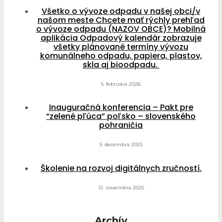
Všetko o vývoze odpadu v našej obci/v
našom meste Chcete mať rýchly prehľad
o vývoze odpadu (NAZOV OBCE)? Mobilná
aplikácia Odpadový kalendár zobrazuje
všetky plánované termíny vývozu
komunálneho odpadu, papiera, plastov,
skla aj bioodpadu.
5. februára 2026
Inauguračná konferencia – Pakt pre
“zelené pľúca” poľsko – slovenského
pohraničia
5. decembra 2025
Školenie na rozvoj digitálnych zručností.
12. novembra 2025
Archív