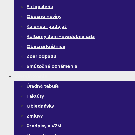
Fotogaléria
Obecné noviny
Kalendár podujatí
Kultúrny dom – svadobná sála
Obecná knižnica
Zber odpadu
Smútočné oznámenia
Zverejňovanie
Úradná tabuľa
Faktúry
Objednávky
Zmluvy
Predpisy a VZN