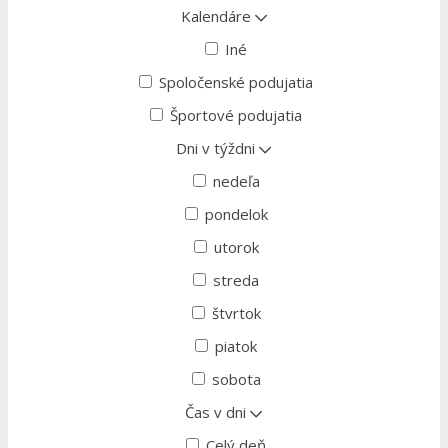
Kalendáre
Iné
Spoločenské podujatia
Športové podujatia
Dni v týždni
nedeľa
pondelok
utorok
streda
štvrtok
piatok
sobota
Čas v dni
Celý deň