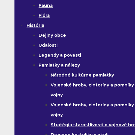
Fauna
Flóra
História
Dejiny obce
Udalosti
Legendy a povesti
Pamiatky a nálezy
Národné kultúrne pamiatky
Vojenské hroby, cintoríny a pomníky z
vojny
Vojenské hroby, cintoríny a pomníky z 
vojny
Stratégia starostlivosti o vojnové hr
Drevené kostolíky v okolí