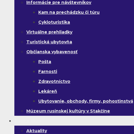
Informácie pre návštevníkov
Kam na prechádzku či túru
Cykloturistika
Virtuálne prehliadky
Turistická ubytovňa
Občianska vybavenosť
Pošta
Farnosti
Zdravotníctvo
Lekáreň
Ubytovanie, obchody, firmy, pohostinstvá
Múzeum rusínskej kultúry v Stakčíne
Život v obci
Aktuality