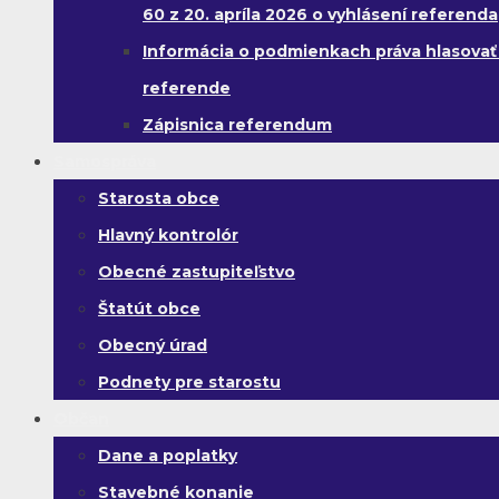
60 z 20. apríla 2026 o vyhlásení referenda
Informácia o podmienkach práva hlasovať
referende
Zápisnica referendum
Samospráva
Starosta obce
Hlavný kontrolór
Obecné zastupiteľstvo
Štatút obce
Obecný úrad
Podnety pre starostu
Občan
Dane a poplatky
Stavebné konanie