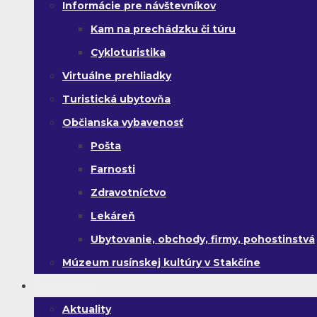
Informácie pre návštevníkov
Kam na prechádzku či túru
Cykloturistika
Virtuálne prehliadky
Turistická ubytovňa
Občianska vybavenosť
Pošta
Farnosti
Zdravotníctvo
Lekáreň
Ubytovanie, obchody, firmy, pohostinstvá
Múzeum rusínskej kultúry v Stakčíne
Život v obci
Aktuality