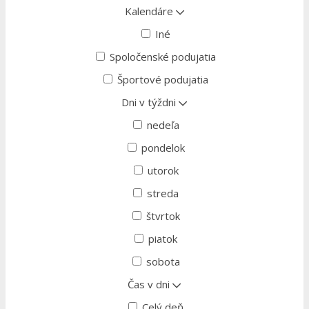
Kalendáre
Iné
Spoločenské podujatia
Športové podujatia
Dni v týždni
nedeľa
pondelok
utorok
streda
štvrtok
piatok
sobota
Čas v dni
Celý deň