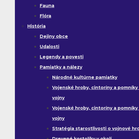
Fauna
Flóra
História
Dejiny obce
Udalosti
Legendy a povesti
Pamiatky a nálezy
Národné kultúrne pamiatky
Vojenské hroby, cintoríny a pomníky z
vojny
Vojenské hroby, cintoríny a pomníky z 
vojny
Stratégia starostlivosti o vojnové hr
Drevené kostolíky v okolí