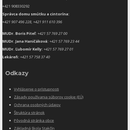
+421 908330292
Správca domu smútku a cintorína:
+
421 907 496 228, +421 911 610 396
MUDr. Boris Piteľ:
+421 57 769 27 00
MUDr. Jana Haničáková:
+421 57 769 23 44
MUDr. Ľubomír Kelly:
+421 57 769 27 01
Lekáreň:
+421 57 758 37 40
Odkazy
Vyhlásenie o prístupnosti
Zásady používania súborov cookie (EÚ)
Ochrana osobných údajov
Štruktúra stránok
Pôvodná stránka obce
Základná škola Stakčín