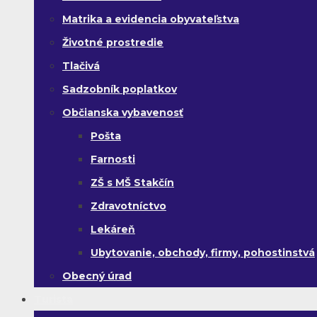
Matrika a evidencia obyvateľstva
Životné prostredie
Tlačivá
Sadzobník poplatkov
Občianska vybavenosť
Pošta
Farnosti
ZŠ s MŠ Stakčín
Zdravotníctvo
Lekáreň
Ubytovanie, obchody, firmy, pohostinstvá
Obecný úrad
Turista