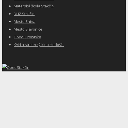
Materská škola Stakčín
DHZ Stakčín
Mesto Snina
Mesto Slavonice
Obec Lutowiska
KVH a strelecký klub Hodošík