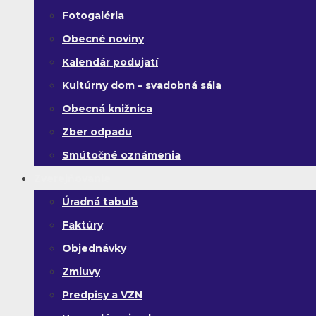
Fotogaléria
Obecné noviny
Kalendár podujatí
Kultúrny dom – svadobná sála
Obecná knižnica
Zber odpadu
Smútočné oznámenia
Zverejňovanie
Úradná tabuľa
Faktúry
Objednávky
Zmluvy
Predpisy a VZN