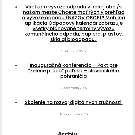
Všetko o vývoze odpadu v našej obci/v
našom meste Chcete mať rýchly prehľad
o vývoze odpadu (NAZOV OBCE)? Mobilná
aplikácia Odpadový kalendár zobrazuje
všetky plánované termíny vývozu
komunálneho odpadu, papiera, plastov,
skla aj bioodpadu.
5. februára 2026
Inauguračná konferencia – Pakt pre
“zelené pľúca” poľsko – slovenského
pohraničia
5. decembra 2025
Školenie na rozvoj digitálnych zručností.
12. novembra 2025
Archív