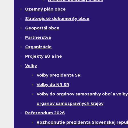
Územný plán obce
Strategické dokumenty obce
Geoportál obce
Partnerstvá
Organizácie
Projekty EÚ a iné
Voľby
Voľby prezidenta SR
Voľby do NR SR
Voľby do orgánov samosprávy obcí a voľby
orgánov samosprávnych krajov
Referendum 2026
Rozhodnutie prezidenta Slovenskej republ